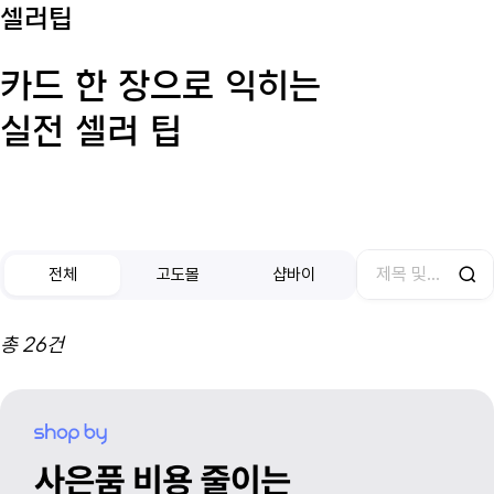
셀러팁
카드 한 장으로 익히는
실전 셀러 팁
전체
고도몰
샵바이
검색
총
26
건
전체
게시글
목록