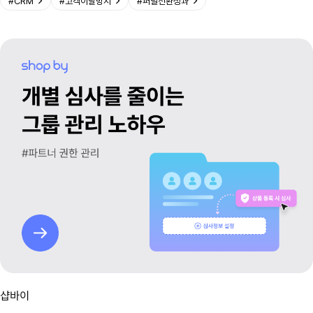
#
CRM
#
고객이탈방지
#
퍼널전환성과
샵바이