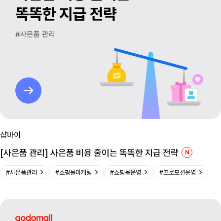
샵바이
[사은품 관리] 사은품 비용 줄이는 똑똑한 지급 전략
N
N
e
#
사은품관리
#
쇼핑몰마케팅
#
쇼핑몰운영
#
프로모션운영
w