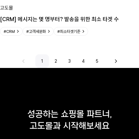
고도몰
[CRM] 메시지는 몇 명부터? 발송을 위한 최소 타겟 수
#
CRM
#
고객세분화
#
최소타겟기준
1
2
3
4
5
이전
다음
성공하는 쇼핑몰 파트너,
고도몰과 시작해보세요